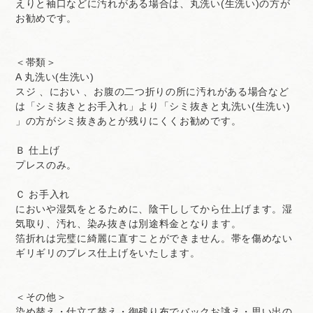
えりと袖口などに汚れがある場合は、丸洗い(生洗い)の方が
お勧めです。
＜帯類＞
A 丸洗い(生洗い)
スジ 、におい 、お腹の二つ折りの所に汚れがある場合など
は「シミ抜きとお手入れ」より「シミ抜きと丸洗い(生洗い)
」の方がシミ抜きあとが残りにくくお勧めです。
Ｂ 仕上げ
プレスのみ。
Ｃ お手入れ
においや湿気をとるために、陰干ししてから仕上げます。湿
気取り、汚れ、染み抜きは別途料金となります。
箔折れは完璧に綺麗に直すことができません。帯を傷めない
ギリギリのプレス仕上げをいたします。
＜その他＞
染め替え・仕立て替え・御残り布でバックお誂え・思い出の