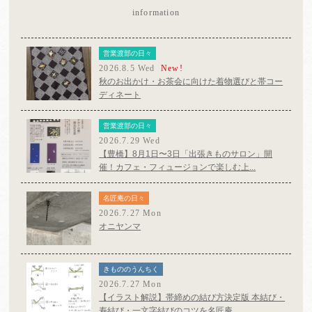
information
営業渡部の日々
2026.8.5 Wed
New!
秋のお出かけ・お茶会に向けた着物選びと帯コー
ディネート
営業渡部の日々
2026.7.29 Wed
【豊橋】8月1日〜3日「出張きものサロン」開
催！カフェ・フィュージョンで楽しむ上...
名匠庵の日々
2026.7.27 Mon
オニヤンマ
きもののうんちく
2026.7.27 Mon
【イラスト解説】帯締めの結び方決定版 本結び・
寿結び・一文字結びのコツを名匠庵...