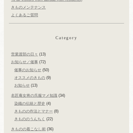
きものメンテナンス
よくあるご質問
Category
営業渡部の日々
(13)
お知らせ／催事
(72)
催事のお知らせ
(50)
オススメのきもの
(9)
お知らせ
(13)
名匠庵女将の呉服マメ知識
(34)
染織の伝統と歴史
(4)
きものの作法とマナー
(8)
きもののうんちく
(22)
きものの着こなし術
(36)