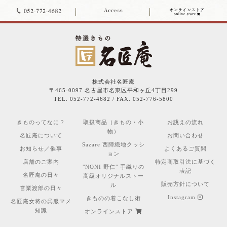
株式会社名匠庵
〒465-0097 名古屋市名東区平和ヶ丘4丁目299
TEL. 052-772-4682 / FAX. 052-776-5800
きものってなに？
取扱商品（きもの・小
お誂えの流れ
物）
名匠庵について
お問い合わせ
Sazare 西陣織地クッシ
お知らせ／催事
よくあるご質問
ョン
店舗のご案内
特定商取引法に基づく
"NONI 野仁" 手織りの
表記
名匠庵の日々
高級オリジナルストー
販売方針について
ル
営業渡部の日々
Instagram
きものの着こなし術
名匠庵女将の呉服マメ
知識
オンラインストア