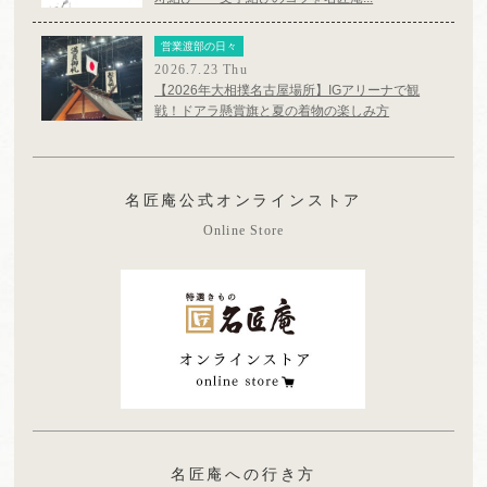
営業渡部の日々
2026.7.23 Thu
【2026年大相撲名古屋場所】IGアリーナで観
戦！ドアラ懸賞旗と夏の着物の楽しみ方
名匠庵公式オンラインストア
Online Store
名匠庵への行き方