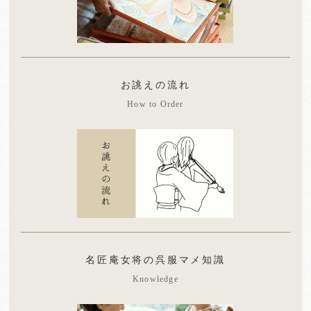
お誂えの流れ
How to Order
名匠庵女将の呉服マメ知識
Knowledge