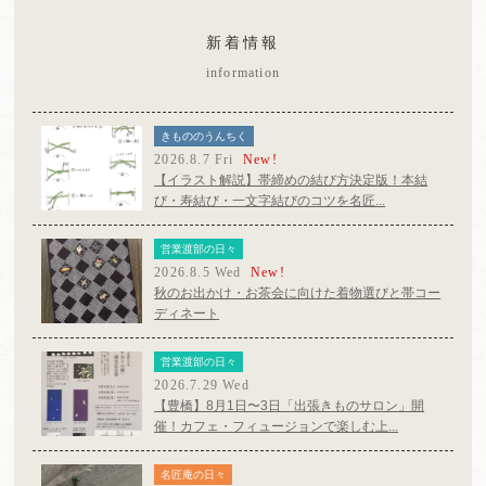
新着情報
information
きもののうんちく
2026.8.7 Fri
New!
【イラスト解説】帯締めの結び方決定版！本結
び・寿結び・一文字結びのコツを名匠...
営業渡部の日々
2026.8.5 Wed
New!
秋のお出かけ・お茶会に向けた着物選びと帯コー
ディネート
営業渡部の日々
2026.7.29 Wed
【豊橋】8月1日〜3日「出張きものサロン」開
催！カフェ・フィュージョンで楽しむ上...
名匠庵の日々