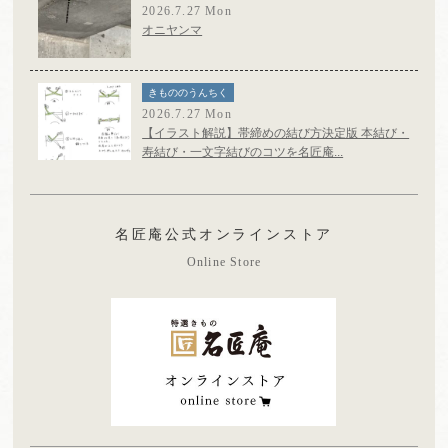
2026.7.27 Mon
オニヤンマ
きもののうんちく
2026.7.27 Mon
【イラスト解説】帯締めの結び方決定版 本結び・
寿結び・一文字結びのコツを名匠庵...
名匠庵公式オンラインストア
Online Store