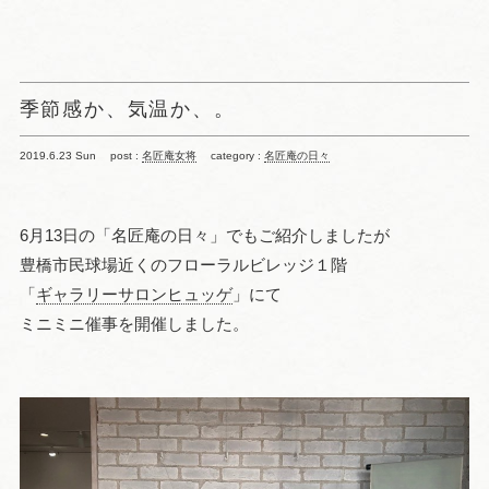
季節感か、気温か、。
2019.6.23 Sun
post :
名匠庵女将
category :
名匠庵の日々
6月13日の「名匠庵の日々」でもご紹介しましたが
豊橋市民球場近くのフローラルビレッジ１階
「
ギャラリーサロンヒュッゲ
」にて
ミニミニ催事を開催しました。