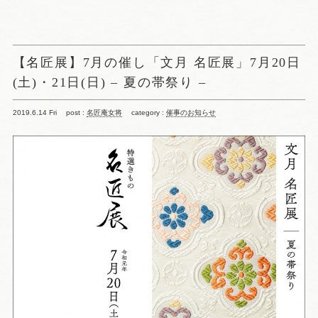
【名匠展】7月の催し「文月 名匠展」7月20日
(土)・21日(日) – 夏の帯祭り –
2019.6.14 Fri
post :
名匠庵女将
category :
催事のお知らせ