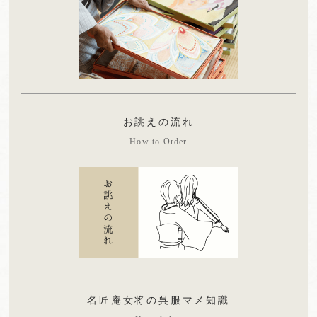
お誂えの流れ
How to Order
名匠庵女将の呉服マメ知識