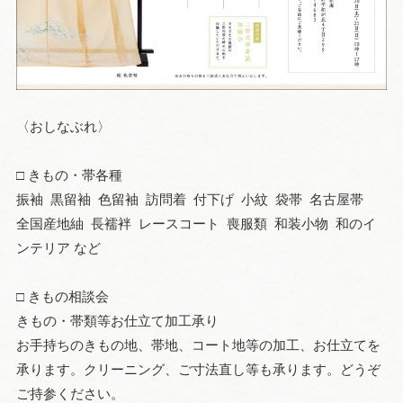
〈おしなぶれ〉
□ きもの・帯各種
振袖 黒留袖 色留袖 訪問着 付下げ 小紋 袋帯 名古屋帯
全国産地紬 長襦袢 レースコート 喪服類 和装小物 和のイ
ンテリア など
□ きもの相談会
きもの・帯類等お仕立て加工承り
お手持ちのきもの地、帯地、コート地等の加工、お仕立てを
承ります。クリーニング、ご寸法直し等も承ります。どうぞ
ご持参ください。