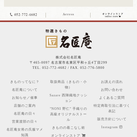
株式会社名匠庵
〒465-0097 名古屋市名東区平和ヶ丘4丁目299
TEL. 052-772-4682 / FAX. 052-776-5800
きものってなに？
取扱商品（きもの・小
お誂えの流れ
物）
名匠庵について
お問い合わせ
Sazare 西陣織地クッシ
お知らせ／催事
よくあるご質問
ョン
店舗のご案内
特定商取引法に基づく
"NONI 野仁" 手織りの
表記
名匠庵の日々
高級オリジナルストー
販売方針について
ル
営業渡部の日々
Instagram
きものの着こなし術
名匠庵女将の呉服マメ
知識
オンラインストア