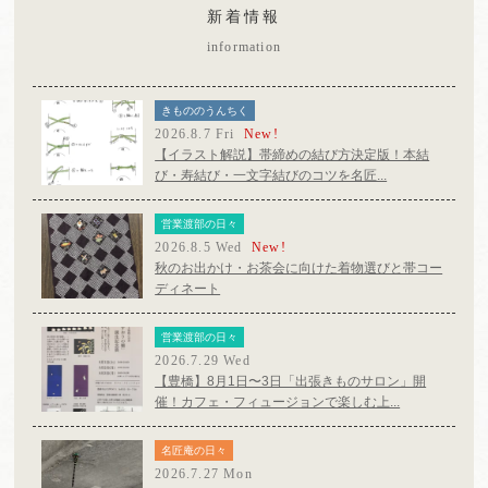
新着情報
information
きもののうんちく
2026.8.7 Fri
New!
【イラスト解説】帯締めの結び方決定版！本結
び・寿結び・一文字結びのコツを名匠...
営業渡部の日々
2026.8.5 Wed
New!
秋のお出かけ・お茶会に向けた着物選びと帯コー
ディネート
営業渡部の日々
2026.7.29 Wed
【豊橋】8月1日〜3日「出張きものサロン」開
催！カフェ・フィュージョンで楽しむ上...
名匠庵の日々
2026.7.27 Mon