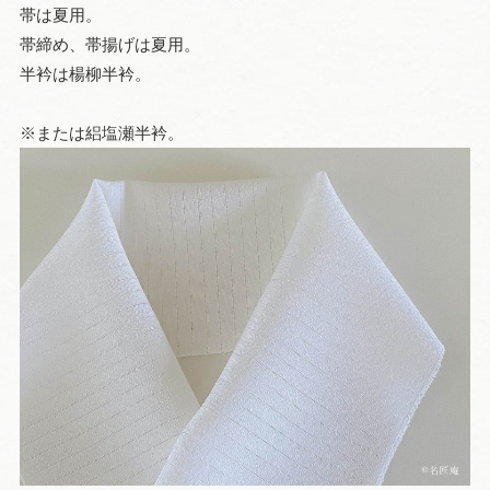
帯は夏用。
帯締め、帯揚げは夏用。
半衿は楊柳半衿。
※または絽塩瀬半衿。