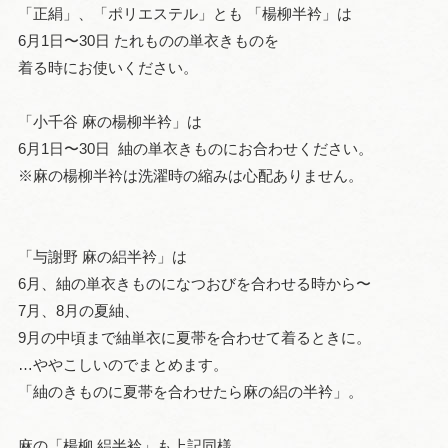
「正絹」、「ポリエステル」とも 「楊柳半衿」は
6月1日〜30日 たれものの単衣きものを
着る時にお使いください。
「小千谷 麻の楊柳半衿」は
6月1日〜30日 紬の単衣きものにお合わせください。
※麻の楊柳半衿は洗濯時の縮みは心配ありません。
「与謝野 麻の絽半衿」は
6月、紬の単衣きものになつおびを合わせる時から〜
7月、8月の夏紬、
9月の中頃まで紬単衣に夏帯を合わせて着るときに。
…ややこしいのでまとめます。
「紬のきものに夏帯を合わせたら麻の絽の半衿」。
麻の「楊柳 絽半衿」も上記同様