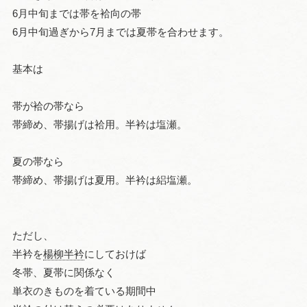
6月中旬までは帯を袷向の帯
6月中旬過ぎから7月までは夏帯を合わせます。
基本は
帯が袷の帯なら
帯締め、帯揚げは袷用。半衿は塩瀬。
夏の帯なら
帯締め、帯揚げは夏用。半衿は絽塩瀬。
ただし、
半衿を
楊柳半衿
にしておけば
冬帯、夏帯に関係なく
単衣のきものを着ている期間中