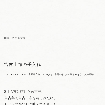
post : 名匠庵女将
宮古上布の手入れ
2017.9.9 Sat
post :
名匠庵女将
category :
季節のきもの
,
旅するきもの／沖縄編
8月の末に訪れた
宮古島
。
宮古島で宮古上布を着てみたい、
という夢をひとつ叶えてきました。