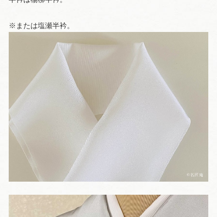
※または塩瀬半衿。