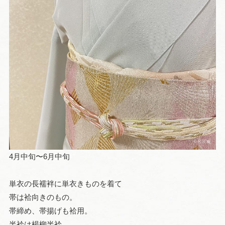
4月中旬〜6月中旬
単衣の長襦袢に単衣きものを着て
帯は袷向きのもの。
帯締め、帯揚げも袷用。
半衿は楊柳半衿。