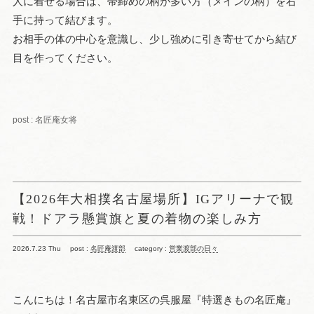
人に着せる場合は、帯締めの柄が多い方（メインの柄）を右
手に持って結びます。
お相手の体の中心を意識し、少し強めに引き寄せてから結び
目を作ってください。
post : 名匠庵女将
【2026年大相撲名古屋場所】IGアリーナで観
戦！ドアラ懸賞旗と夏の着物の楽しみ方
2026.7.23 Thu
post :
名匠庵渡部
category :
営業渡部の日々
こんにちは！名古屋市名東区の呉服屋『特選きもの名匠庵』