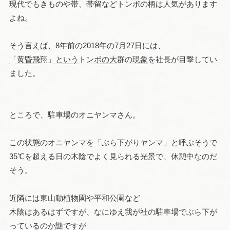
現代でもきものや帯、帯留などトンボの柄は人気があります
よね。
そう言えば、8年前の2018年の7月27日には、
「黄昏飛翔」というトンボの大群の現象
を社長が目撃してい
ました。
ところで、駐車場のオニヤンマさん。
この状態のオニヤンマを「ぶら下がりヤンマ」と呼ぶそうで
35℃を超える日の木陰でよく見られる光景で、休憩中なのだ
そう。
近隣には東山動植物園や平和公園など
木陰はあるはずですが、なにゆえ我が社の駐車場でぶら下が
っているのか謎ですが