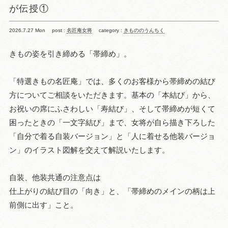
が伝授①
2026.7.27 Mon
post :
名匠庵女将
category :
きもののうんちく
きもの姿を引き締める「帯締め」。
「特選きもの名匠庵」では、多くのお客様から帯締めの結び
方についてご相談をいただきます。基本の「本結び」から、
お祝いの席にふさわしい「寿結び」、そして帯締めが短くて
困ったときの「一文字結び」まで、女将が自ら描き下ろした
「自分で着る自装バージョン」と「人に着せる他装バージョ
ン」のイラスト図解を交えて解説いたします。
自装、他装共通の注意点は
仕上がりの結び目の「向き」と、「帯締めのメインの柄は上
前側に出す」こと。