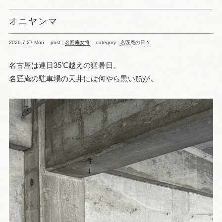
オニヤンマ
2026.7.27 Mon
post :
名匠庵女将
category :
名匠庵の日々
名古屋は連日35℃越えの猛暑日。
名匠庵の駐車場の天井には何やら黒い筋が。