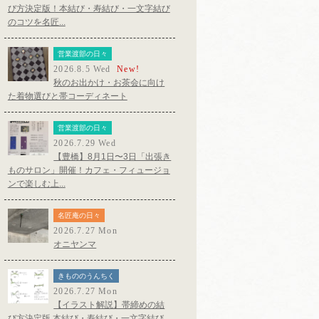
び方決定版！本結び・寿結び・一文字結び
のコツを名匠...
営業渡部の日々
2026.8.5 Wed
New!
秋のお出かけ・お茶会に向け
た着物選びと帯コーディネート
営業渡部の日々
2026.7.29 Wed
【豊橋】8月1日〜3日「出張き
ものサロン」開催！カフェ・フィュージョ
ンで楽しむ上...
名匠庵の日々
2026.7.27 Mon
オニヤンマ
きもののうんちく
2026.7.27 Mon
【イラスト解説】帯締めの結
び方決定版 本結び・寿結び・一文字結び