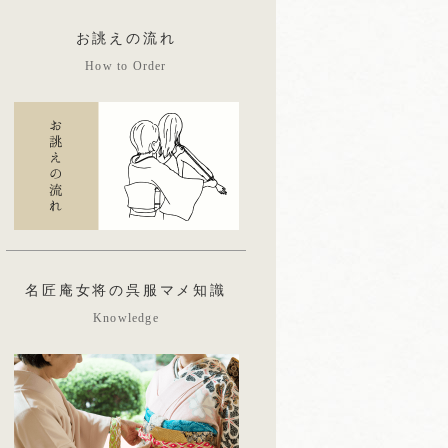
お誂えの流れ
How to Order
名匠庵女将の呉服マメ知識
Knowledge