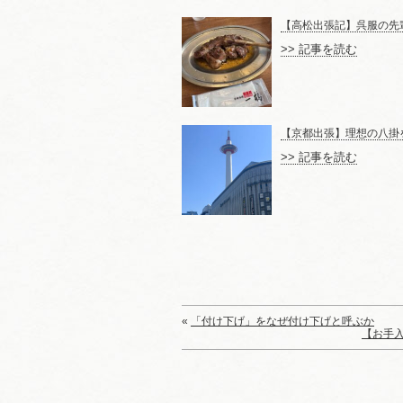
【高松出張記】呉服の先
>> 記事を読む
【京都出張】理想の八掛
>> 記事を読む
«
「付け下げ」をなぜ付け下げと呼ぶか
【お手