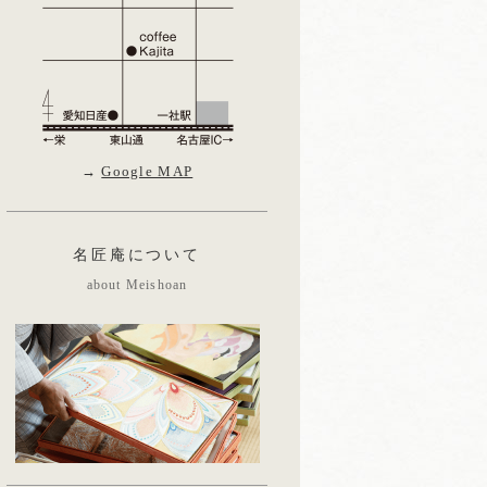
→
Google MAP
名匠庵について
about Meishoan