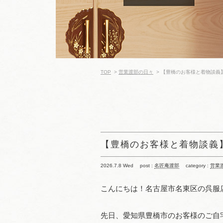
TOP
>
営業渡部の日々
>
【豊橋のお客様と着物談義
【豊橋のお客様と着物談義
2026.7.8 Wed
post :
名匠庵渡部
category :
営業
こんにちは！名古屋市名東区の呉服
先日、愛知県豊橋市のお客様のご自