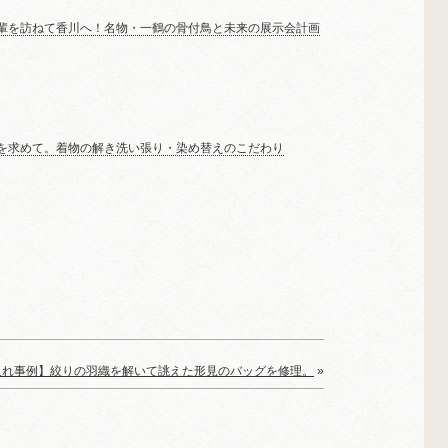
輩を訪ねて香川へ！名物・一鶴の骨付鳥と未来の展示会計画
を求めて。着物の解き洗い張り・染め替えのこだわり
入れ事例】絞りの羽織を解いて誂えた形見のバッグを修理。
»