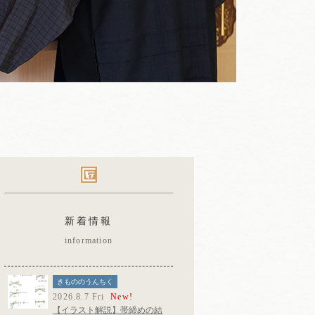
新着情報
information
きもののうんちく
2026.8.7 Fri
New!
【イラスト解説】帯締めの結