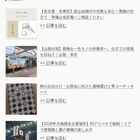
【名古屋・名東区】急な結婚式や式典も安心！着物の仕
立て・準備は名匠庵へご相談ください
>> 記事を読む
【山形出張】着物を一生モノの作務衣へ。仕立ての現場
を訪ねて｜山形・米沢
>> 記事を読む
秋のお出かけ・お茶会に向けた着物選びと帯コーディネ
ート
>> 記事を読む
【2026年大相撲名古屋場所】IGアリーナで観戦！ドア
ラ懸賞旗と夏の着物の楽しみ方
>> 記事を読む