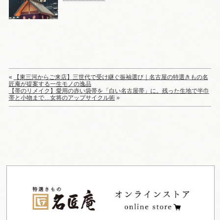
«
【東三河からご来店】三世代で受け継ぐ振袖選び｜名古屋の特選きもの名
匠庵が提案する一生モノの逸品
【帯のリメイク】愛用の赤い袋帯を「白い名古屋帯」に。残った生地で半巾
帯と小物まで…女将のアップサイクル術
»