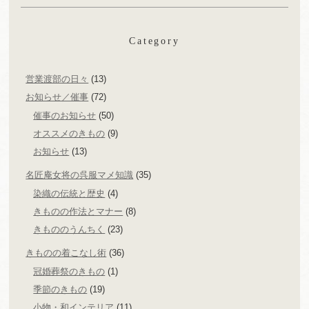
Category
営業渡部の日々
(13)
お知らせ／催事
(72)
催事のお知らせ
(50)
オススメのきもの
(9)
お知らせ
(13)
名匠庵女将の呉服マメ知識
(35)
染織の伝統と歴史
(4)
きものの作法とマナー
(8)
きもののうんちく
(23)
きものの着こなし術
(36)
冠婚葬祭のきもの
(1)
季節のきもの
(19)
小物・和インテリア
(11)