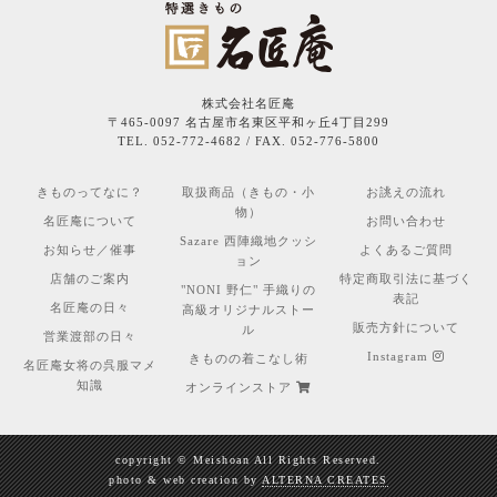
株式会社名匠庵
〒465-0097 名古屋市名東区平和ヶ丘4丁目299
TEL. 052-772-4682 / FAX. 052-776-5800
きものってなに？
取扱商品（きもの・小
お誂えの流れ
物）
名匠庵について
お問い合わせ
Sazare 西陣織地クッシ
お知らせ／催事
よくあるご質問
ョン
店舗のご案内
特定商取引法に基づく
"NONI 野仁" 手織りの
表記
名匠庵の日々
高級オリジナルストー
販売方針について
ル
営業渡部の日々
Instagram
きものの着こなし術
名匠庵女将の呉服マメ
知識
オンラインストア
copyright © Meishoan All Rights Reserved.
photo & web creation by
ALTERNA CREATES