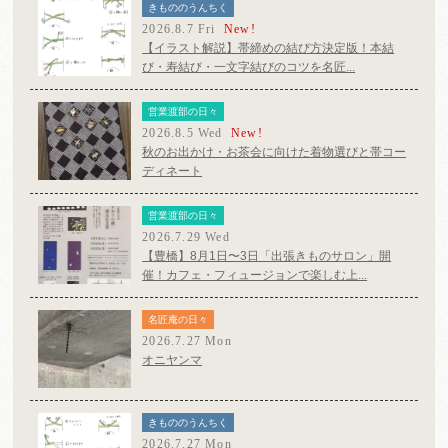
きもののうんちく
2026.8.7 Fri
New!
【イラスト解説】帯締めの結び方決定版！本結
び・寿結び・一文字結びのコツを名匠...
営業渡部の日々
2026.8.5 Wed
New!
秋のお出かけ・お茶会に向けた着物選びと帯コー
ディネート
営業渡部の日々
2026.7.29 Wed
【豊橋】8月1日〜3日「出張きものサロン」開
催！カフェ・フィュージョンで楽しむ上...
名匠庵の日々
2026.7.27 Mon
オニヤンマ
きもののうんちく
2026.7.27 Mon