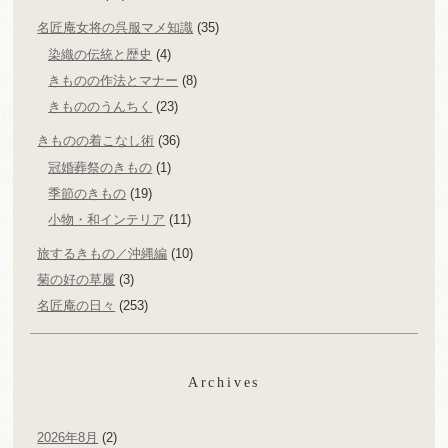
名匠庵女将の呉服マメ知識
(35)
染織の伝統と歴史
(4)
きものの作法とマナー
(8)
きもののうんちく
(23)
きものの着こなし術
(36)
冠婚葬祭のきもの
(1)
季節のきもの
(19)
小物・和インテリア
(11)
旅するきもの／沖縄編
(10)
菊の好の草履
(3)
名匠庵の日々
(253)
Archives
2026年8月
(2)