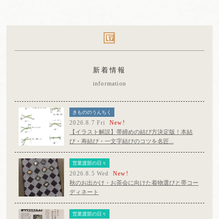
新着情報
information
きもののうんちく
2026.8.7 Fri
New!
【イラスト解説】帯締めの結び方決定版！本結
び・寿結び・一文字結びのコツを名匠...
営業渡部の日々
2026.8.5 Wed
New!
秋のお出かけ・お茶会に向けた着物選びと帯コー
ディネート
営業渡部の日々