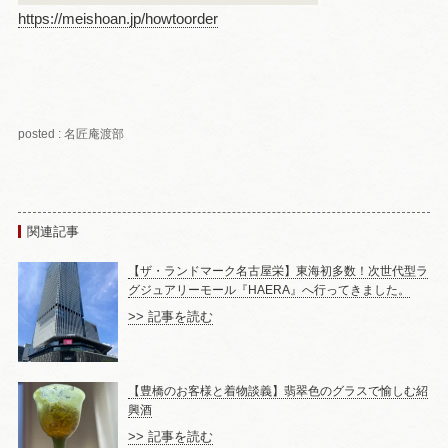
https://meishoan.jp/howtoorder
posted : 名匠庵渡部
関連記事
【ザ・ランドマーク名古屋栄】東海初多数！次世代型ラ
グジュアリーモール『HAERA』へ行ってきました。
>> 記事を読む
【豊橋のお客様と着物談義】翡翠色のグラスで愉しむ紹
興酒
>> 記事を読む