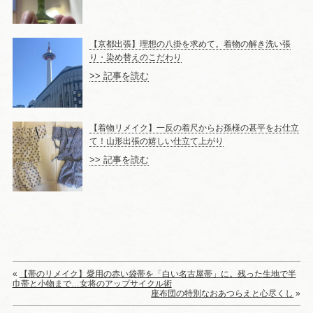
【京都出張】理想の八掛を求めて。着物の解き洗い張
り・染め替えのこだわり
>> 記事を読む
【着物リメイク】一反の着尺からお孫様の甚平をお仕立
て！山形出張の嬉しい仕立て上がり
>> 記事を読む
«
【帯のリメイク】愛用の赤い袋帯を「白い名古屋帯」に。残った生地で半
巾帯と小物まで…女将のアップサイクル術
座布団の特別なおあつらえと心尽くし
»