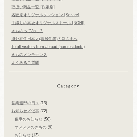
取扱い商品一覧 [作家別]
名匠庵オリジナルクッション [Sazare]
手織りの高級オリジナルストール [NONI]
きものってなに？
海外在住日本人(非居住者)の皆さまへ
To all visitors from abroad (non-residents)
きものメンテナンス
よくあるご質問
Category
営業渡部の日々
(13)
お知らせ／催事
(72)
催事のお知らせ
(50)
オススメのきもの
(9)
お知らせ
(13)