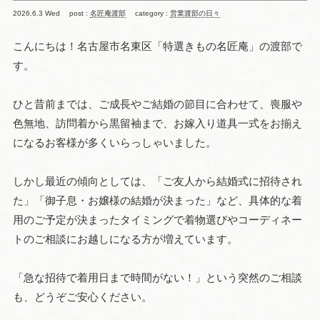
2026.6.3 Wed
post :
名匠庵渡部
category :
営業渡部の日々
こんにちは！名古屋市名東区「特選きもの名匠庵」の渡部で
す。
ひと昔前までは、ご成長やご結婚の節目に合わせて、喪服や
色無地、訪問着から黒留袖まで、お嫁入り道具一式をお揃え
になるお客様が多くいらっしゃいました。
しかし最近の傾向としては、「ご友人から結婚式に招待され
た」「御子息・お嬢様の結婚が決まった」など、具体的な着
用のご予定が決まったタイミングで着物選びやコーディネー
トのご相談にお越しになる方が増えています。
「急な招待で着用日まで時間がない！」という突然のご相談
も、どうぞご安心ください。