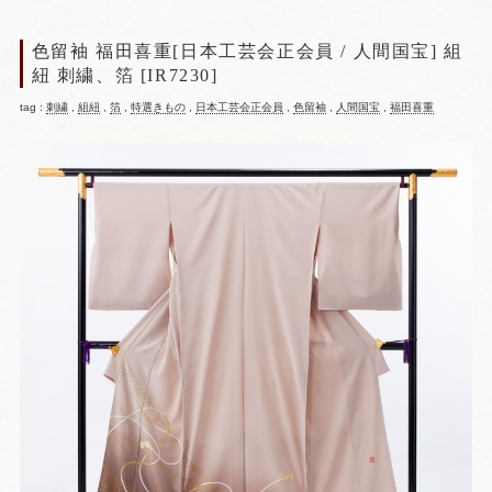
色留袖 福田喜重[日本工芸会正会員 / 人間国宝] 組
紐 刺繍、箔 [IR7230]
tag :
刺繍
,
組紐
,
箔
,
特選きもの
,
日本工芸会正会員
,
色留袖
,
人間国宝
,
福田喜重