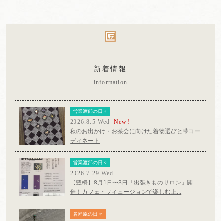
新着情報
information
営業渡部の日々
2026.8.5 Wed
New!
秋のお出かけ・お茶会に向けた着物選びと帯コー
ディネート
営業渡部の日々
2026.7.29 Wed
【豊橋】8月1日〜3日「出張きものサロン」開
催！カフェ・フィュージョンで楽しむ上...
名匠庵の日々