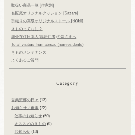
取扱い商品一覧 [作家別]
名匠庵オリジナルクッション [Sazare]
手織りの高級オリジナルストール [NONI]
きものってなに？
海外在住日本人(非居住者)の皆さまへ
To all visitors from abroad (non-residents)
きものメンテナンス
よくあるご質問
Category
営業渡部の日々
(13)
お知らせ／催事
(72)
催事のお知らせ
(50)
オススメのきもの
(9)
お知らせ
(13)