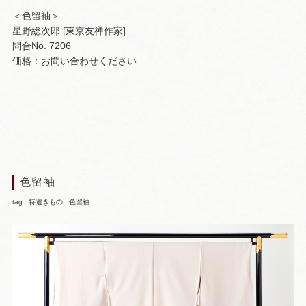
＜色留袖＞
星野総次郎 [東京友禅作家]
問合No. 7206
価格：お問い合わせください
色留袖
tag :
特選きもの
,
色留袖