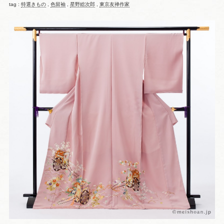
tag :
特選きもの
,
色留袖
,
星野総次郎
,
東京友禅作家