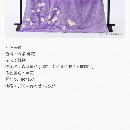
＜色留袖＞
色柄：薄紫 梅花
技法：蒔糊
作家名：森口華弘 [日本工芸会正会員 / 人間国宝]
作品題名：薫花
問合No. IR7167
価格：お問い合わせください