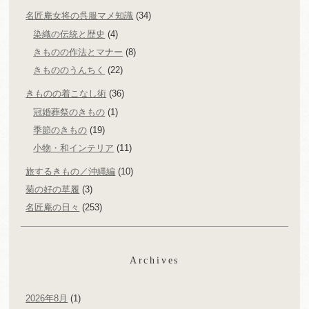
名匠庵女将の呉服マメ知識
(34)
染織の伝統と歴史
(4)
きものの作法とマナー
(8)
きもののうんちく
(22)
きものの着こなし術
(36)
冠婚葬祭のきもの
(1)
季節のきもの
(19)
小物・和インテリア
(11)
旅するきもの／沖縄編
(10)
菊の好の草履
(3)
名匠庵の日々
(253)
Archives
2026年8月
(1)