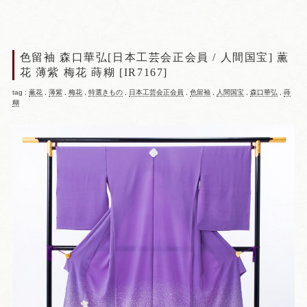
色留袖 森口華弘[日本工芸会正会員 / 人間国宝] 薫
花 薄紫 梅花 蒔糊 [IR7167]
tag :
薫花
,
薄紫
,
梅花
,
特選きもの
,
日本工芸会正会員
,
色留袖
,
人間国宝
,
森口華弘
,
蒔
糊