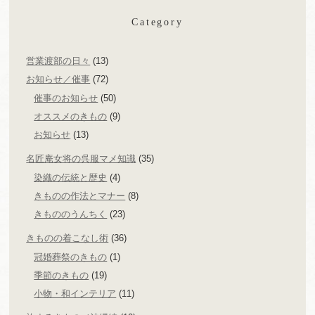
Category
営業渡部の日々
(13)
お知らせ／催事
(72)
催事のお知らせ
(50)
オススメのきもの
(9)
お知らせ
(13)
名匠庵女将の呉服マメ知識
(35)
染織の伝統と歴史
(4)
きものの作法とマナー
(8)
きもののうんちく
(23)
きものの着こなし術
(36)
冠婚葬祭のきもの
(1)
季節のきもの
(19)
小物・和インテリア
(11)