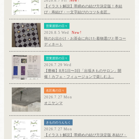
2026.8.7 Fri
New!
【イラスト解説】帯締めの結び方決定版！本結
び・寿結び・一文字結びのコツを名匠...
営業渡部の日々
2026.8.5 Wed
New!
秋のお出かけ・お茶会に向けた着物選びと帯コー
ディネート
営業渡部の日々
2026.7.29 Wed
【豊橋】8月1日〜3日「出張きものサロン」開
催！カフェ・フィュージョンで楽しむ上...
名匠庵の日々
2026.7.27 Mon
オニヤンマ
きもののうんちく
2026.7.27 Mon
【イラスト解説】帯締めの結び方決定版 本結び・