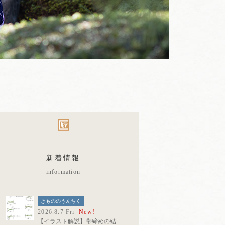
新着情報
information
きもののうんちく
2026.8.7 Fri
New!
【イラスト解説】帯締めの結