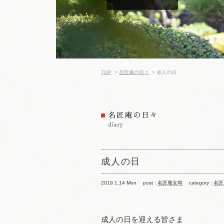
TOP
>
名匠庵の日々
>
成人の日
成人の日
2019.1.14 Mon
post :
名匠庵女将
category :
名匠
成人の日を迎える皆さま