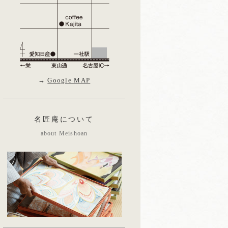
→
Google MAP
名匠庵について
about Meishoan