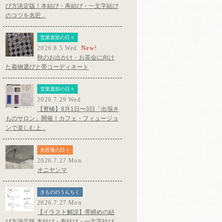
び方決定版！本結び・寿結び・一文字結び
のコツを名匠...
営業渡部の日々
2026.8.5 Wed
New!
秋のお出かけ・お茶会に向け
た着物選びと帯コーディネート
営業渡部の日々
2026.7.29 Wed
【豊橋】8月1日〜3日「出張き
ものサロン」開催！カフェ・フィュージョ
ンで楽しむ上...
名匠庵の日々
2026.7.27 Mon
オニヤンマ
きもののうんちく
2026.7.27 Mon
【イラスト解説】帯締めの結
び方決定版 本結び・寿結び・一文字結び