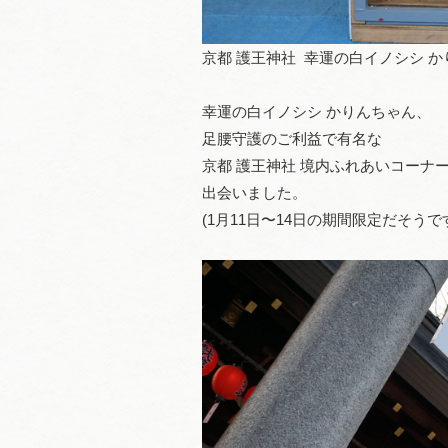
京都 護王神社 幸運の白イノシシ 
幸運の白イノシシ かりんちゃん、
足腰守護のご利益で有名な
京都 護王神社 境内ふれあいコーナ
出会いました。
(1月11日〜14日の期間限定だそうで