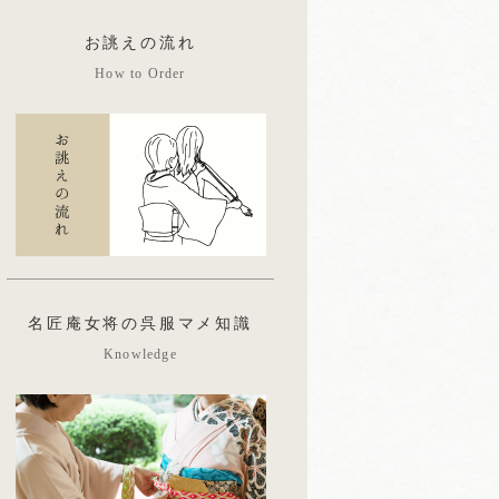
お誂えの流れ
How to Order
名匠庵女将の呉服マメ知識
Knowledge