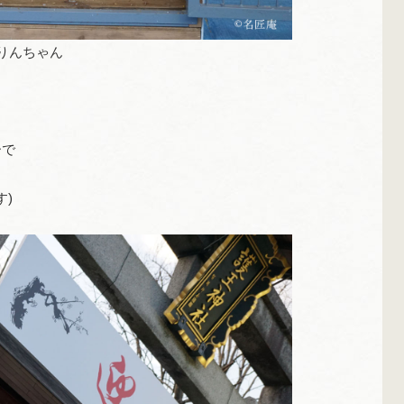
かりんちゃん
ーで
す)