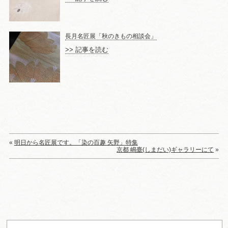
長月名匠展「秋のきもの相談会」
>> 記事を読む
«
明日から名匠展です。「染の百趣 矢野」特集
京都 嶋臺(しまだい)ギャラリーにて
»