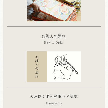
お誂えの流れ
How to Order
名匠庵女将の呉服マメ知識
Knowledge