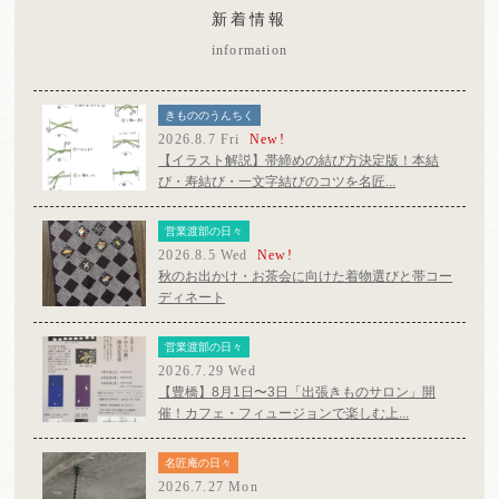
新着情報
information
きもののうんちく
2026.8.7 Fri
New!
【イラスト解説】帯締めの結び方決定版！本結
び・寿結び・一文字結びのコツを名匠...
営業渡部の日々
2026.8.5 Wed
New!
秋のお出かけ・お茶会に向けた着物選びと帯コー
ディネート
営業渡部の日々
2026.7.29 Wed
【豊橋】8月1日〜3日「出張きものサロン」開
催！カフェ・フィュージョンで楽しむ上...
名匠庵の日々
2026.7.27 Mon