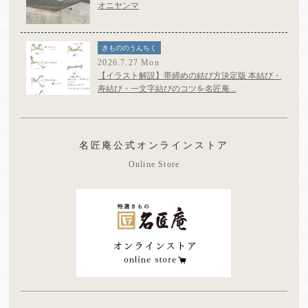
オニヤンマ
きもののうんちく
2026.7.27 Mon
【イラスト解説】帯締めの結び方決定版 本結び・
寿結び・一文字結びのコツを名匠庵...
名匠庵公式オンラインストア
Online Store