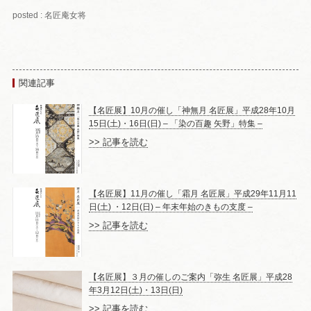
posted : 名匠庵女将
関連記事
【名匠展】10月の催し「神無月 名匠展」平成28年10月
15日(土)・16日(日) – 「染の百趣 矢野」特集 –
>> 記事を読む
【名匠展】11月の催し「霜月 名匠展」平成29年11月11
日(土) ・12日(日) – 年末年始のきもの支度 –
>> 記事を読む
【名匠展】３月の催しのご案内「弥生 名匠展」平成28
年3月12日(土)・13日(日)
>> 記事を読む