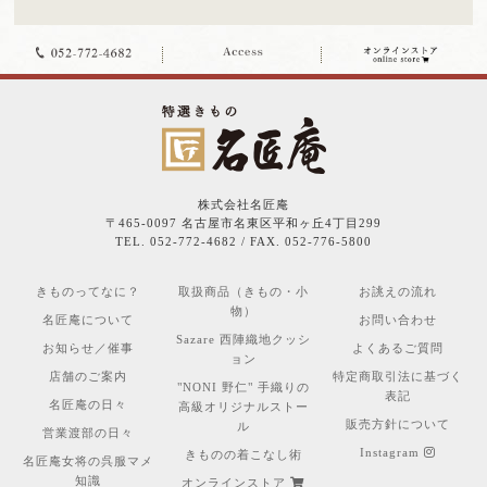
株式会社名匠庵
〒465-0097 名古屋市名東区平和ヶ丘4丁目299
TEL. 052-772-4682 / FAX. 052-776-5800
きものってなに？
取扱商品（きもの・小
お誂えの流れ
物）
名匠庵について
お問い合わせ
Sazare 西陣織地クッシ
お知らせ／催事
よくあるご質問
ョン
店舗のご案内
特定商取引法に基づく
"NONI 野仁" 手織りの
表記
名匠庵の日々
高級オリジナルストー
販売方針について
ル
営業渡部の日々
Instagram
きものの着こなし術
名匠庵女将の呉服マメ
知識
オンラインストア