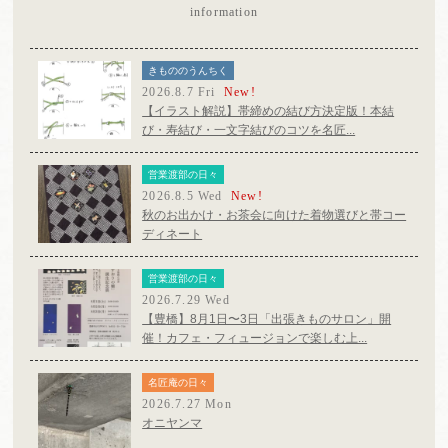
information
きもののうんちく
2026.8.7 Fri
New!
【イラスト解説】帯締めの結び方決定版！本結
び・寿結び・一文字結びのコツを名匠...
営業渡部の日々
2026.8.5 Wed
New!
秋のお出かけ・お茶会に向けた着物選びと帯コー
ディネート
営業渡部の日々
2026.7.29 Wed
【豊橋】8月1日〜3日「出張きものサロン」開
催！カフェ・フィュージョンで楽しむ上...
名匠庵の日々
2026.7.27 Mon
オニヤンマ