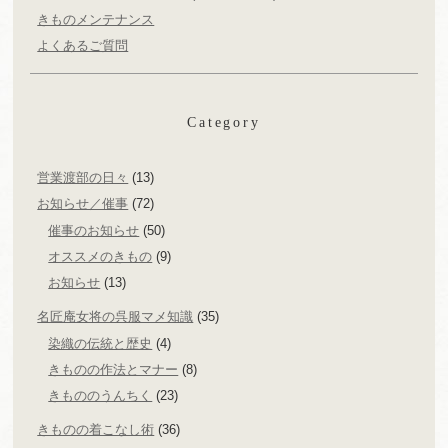
きものメンテナンス
よくあるご質問
Category
営業渡部の日々
(13)
お知らせ／催事
(72)
催事のお知らせ
(50)
オススメのきもの
(9)
お知らせ
(13)
名匠庵女将の呉服マメ知識
(35)
染織の伝統と歴史
(4)
きものの作法とマナー
(8)
きもののうんちく
(23)
きものの着こなし術
(36)