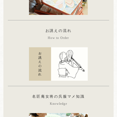
お誂えの流れ
How to Order
名匠庵女将の呉服マメ知識
Knowledge