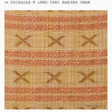
tag :
日本工芸会正会員
,
帯
,
人間国宝
,
平良敏子
,
喜如嘉 芭蕉布
,
沖縄染織