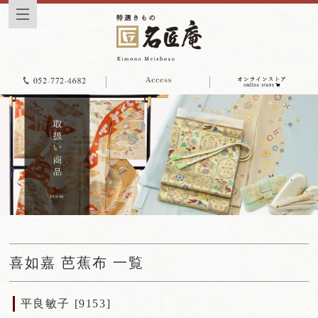
喜如嘉 芭蕉布 一覧
平良敏子 [9153]