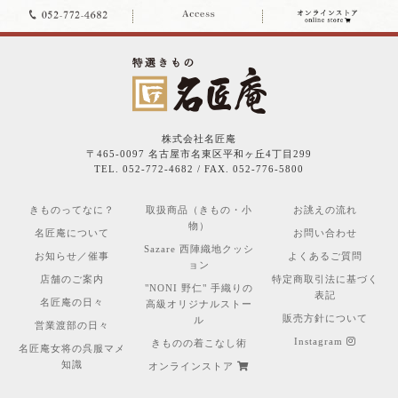
株式会社名匠庵
〒465-0097 名古屋市名東区平和ヶ丘4丁目299
TEL. 052-772-4682 / FAX. 052-776-5800
きものってなに？
取扱商品（きもの・小
お誂えの流れ
物）
名匠庵について
お問い合わせ
Sazare 西陣織地クッシ
お知らせ／催事
よくあるご質問
ョン
店舗のご案内
特定商取引法に基づく
"NONI 野仁" 手織りの
表記
名匠庵の日々
高級オリジナルストー
販売方針について
ル
営業渡部の日々
Instagram
きものの着こなし術
名匠庵女将の呉服マメ
知識
オンラインストア