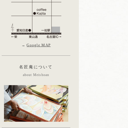
→
Google MAP
名匠庵について
about Meishoan