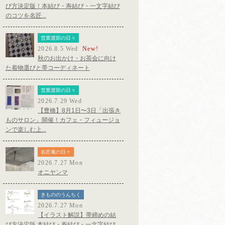
び方決定版！本結び・寿結び・一文字結び
のコツを名匠...
営業渡部の日々
2026.8.5 Wed
New!
秋のお出かけ・お茶会に向け
た着物選びと帯コーディネート
営業渡部の日々
2026.7.29 Wed
【豊橋】8月1日〜3日「出張き
ものサロン」開催！カフェ・フィュージョ
ンで楽しむ上...
名匠庵の日々
2026.7.27 Mon
オニヤンマ
きもののうんちく
2026.7.27 Mon
【イラスト解説】帯締めの結
び方決定版 本結び・寿結び・一文字結び