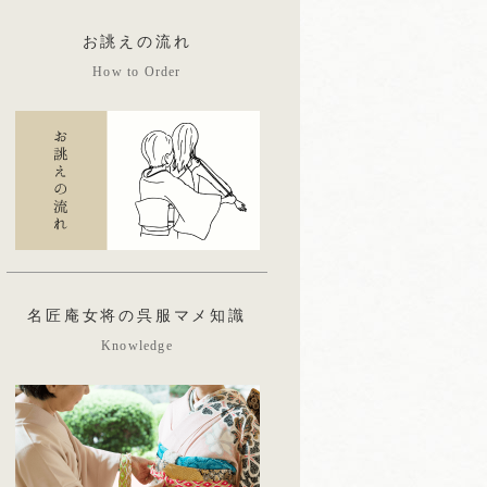
お誂えの流れ
How to Order
名匠庵女将の呉服マメ知識
Knowledge