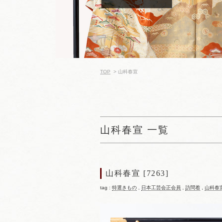
TOP
>
山科春宣
山科春宣 一覧
山科春宣 [7263]
tag :
特選きもの
,
日本工芸会正会員
,
訪問着
,
山科春