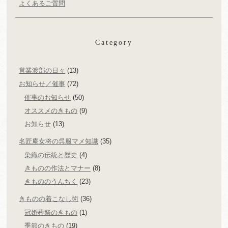
よくあるご質問
Category
営業渡部の日々
(13)
お知らせ／催事
(72)
催事のお知らせ
(50)
オススメのきもの
(9)
お知らせ
(13)
名匠庵女将の呉服マメ知識
(35)
染織の伝統と歴史
(4)
きものの作法とマナー
(8)
きもののうんちく
(23)
きものの着こなし術
(36)
冠婚葬祭のきもの
(1)
季節のきもの
(19)