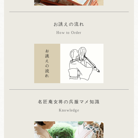
お誂えの流れ
How to Order
名匠庵女将の呉服マメ知識
Knowledge