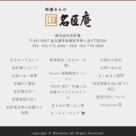
株式会社名匠庵
〒465-0097 名古屋市名東区平和ヶ丘4丁目299
TEL. 052-772-4682 / FAX. 052-776-5800
きものってなに？
取扱商品（きもの・小
お誂えの流れ
物）
名匠庵について
お問い合わせ
Sazare 西陣織地クッシ
お知らせ／催事
よくあるご質問
ョン
店舗のご案内
特定商取引法に基づく
"NONI 野仁" 手織りの
表記
名匠庵の日々
高級オリジナルストー
販売方針について
ル
営業渡部の日々
Instagram
きものの着こなし術
名匠庵女将の呉服マメ
知識
オンラインストア
copyright © Meishoan All Rights Reserved.