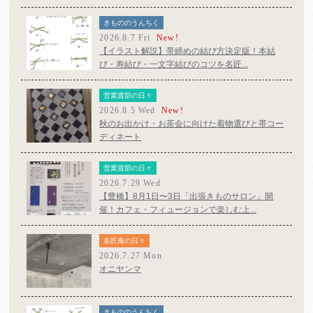
きもののうんちく
2026.8.7 Fri
New!
【イラスト解説】帯締めの結び方決定版！本結
び・寿結び・一文字結びのコツを名匠...
営業渡部の日々
2026.8.5 Wed
New!
秋のお出かけ・お茶会に向けた着物選びと帯コー
ディネート
営業渡部の日々
2026.7.29 Wed
【豊橋】8月1日〜3日「出張きものサロン」開
催！カフェ・フィュージョンで楽しむ上...
名匠庵の日々
2026.7.27 Mon
オニヤンマ
きもののうんちく