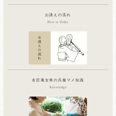
お誂えの流れ
How to Order
名匠庵女将の呉服マメ知識
Knowledge