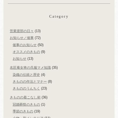
Category
営業渡部の日々
(13)
お知らせ／催事
(72)
催事のお知らせ
(50)
オススメのきもの
(9)
お知らせ
(13)
名匠庵女将の呉服マメ知識
(35)
染織の伝統と歴史
(4)
きものの作法とマナー
(8)
きもののうんちく
(23)
きものの着こなし術
(36)
冠婚葬祭のきもの
(1)
季節のきもの
(19)