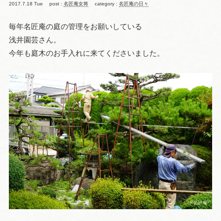
2017.7.18 Tue
post :
名匠庵女将
category :
名匠庵の日々
毎年名匠庵の庭の管理をお願いしている
浅井園芸さん。
今年も庭木のお手入れに来てくださいました。