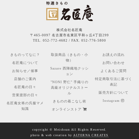
株式会社名匠庵
〒465-0097 名古屋市名東区平和ヶ丘4丁目299
TEL. 052-772-4682 / FAX. 052-776-5800
きものってなに？
取扱商品（きもの・小
お誂えの流れ
物）
名匠庵について
お問い合わせ
Sazare 西陣織地クッシ
お知らせ／催事
よくあるご質問
ョン
店舗のご案内
特定商取引法に基づく
"NONI 野仁" 手織りの
表記
名匠庵の日々
高級オリジナルストー
販売方針について
ル
営業渡部の日々
Instagram
きものの着こなし術
名匠庵女将の呉服マメ
知識
オンラインストア
copyright © Meishoan All Rights Reserved.
photo & web creation by
ALTERNA CREATES