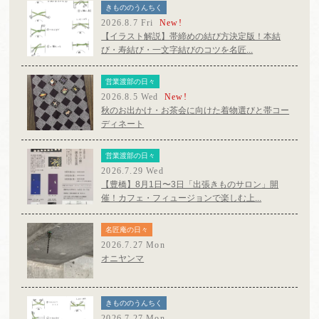
きもののうんちく
2026.8.7 Fri
New!
【イラスト解説】帯締めの結び方決定版！本結
び・寿結び・一文字結びのコツを名匠...
営業渡部の日々
2026.8.5 Wed
New!
秋のお出かけ・お茶会に向けた着物選びと帯コー
ディネート
営業渡部の日々
2026.7.29 Wed
【豊橋】8月1日〜3日「出張きものサロン」開
催！カフェ・フィュージョンで楽しむ上...
名匠庵の日々
2026.7.27 Mon
オニヤンマ
きもののうんちく
2026.7.27 Mon