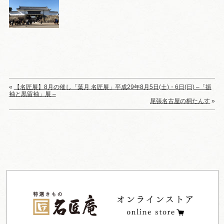
«
【名匠展】8月の催し「葉月 名匠展」平成29年8月5日(土)・6日(日) –「振
袖と黒留袖」展 –
尾張名古屋の桐たんす
»