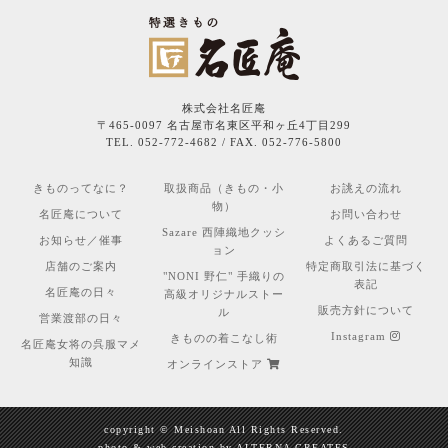
株式会社名匠庵
〒465-0097 名古屋市名東区平和ヶ丘4丁目299
TEL. 052-772-4682 / FAX. 052-776-5800
きものってなに？
取扱商品（きもの・小
お誂えの流れ
物）
名匠庵について
お問い合わせ
Sazare 西陣織地クッシ
お知らせ／催事
よくあるご質問
ョン
店舗のご案内
特定商取引法に基づく
"NONI 野仁" 手織りの
表記
名匠庵の日々
高級オリジナルストー
販売方針について
ル
営業渡部の日々
Instagram
きものの着こなし術
名匠庵女将の呉服マメ
知識
オンラインストア
copyright © Meishoan All Rights Reserved.
photo & web creation by
ALTERNA CREATES