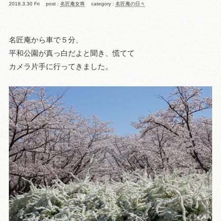
2018.3.30 Fri
post :
名匠庵女将
category :
名匠庵の日々
名匠庵から車で５分、
平和公園が真っ白だよと聞き、慌てて
カメラ片手に行ってきました。