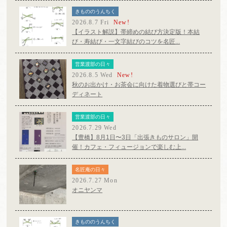
きもののうんちく
2026.8.7 Fri
New!
【イラスト解説】帯締めの結び方決定版！本結
び・寿結び・一文字結びのコツを名匠...
営業渡部の日々
2026.8.5 Wed
New!
秋のお出かけ・お茶会に向けた着物選びと帯コー
ディネート
営業渡部の日々
2026.7.29 Wed
【豊橋】8月1日〜3日「出張きものサロン」開
催！カフェ・フィュージョンで楽しむ上...
名匠庵の日々
2026.7.27 Mon
オニヤンマ
きもののうんちく