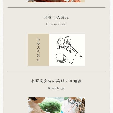
お誂えの流れ
How to Order
名匠庵女将の呉服マメ知識
Knowledge