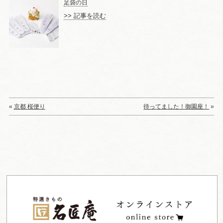
足袋の日
>> 記事を読む
«
京都 桜便り
待ってました！御園座！
»