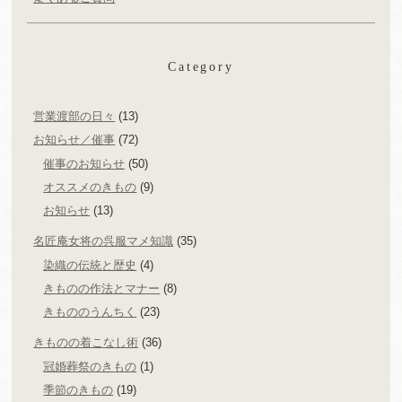
Category
営業渡部の日々
(13)
お知らせ／催事
(72)
催事のお知らせ
(50)
オススメのきもの
(9)
お知らせ
(13)
名匠庵女将の呉服マメ知識
(35)
染織の伝統と歴史
(4)
きものの作法とマナー
(8)
きもののうんちく
(23)
きものの着こなし術
(36)
冠婚葬祭のきもの
(1)
季節のきもの
(19)