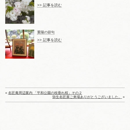
>> 記事を読む
重陽の節句
>> 記事を読む
«
名匠庵周辺案内 「平和公園の枝垂れ桜」その２
弥生名匠展ご来場ありがとうございました。
»