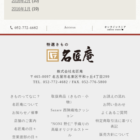
2016年2月
(10)
2016年1月
(19)
株式会社名匠庵
〒465-0097 名古屋市名東区平和ヶ丘4丁目299
TEL. 052-772-4682 / FAX. 052-776-5800
きものってなに？
取扱商品（きもの・小
お誂えの流れ
物）
名匠庵について
お問い合わせ
Sazare 西陣織地クッシ
お知らせ／催事
よくあるご質問
ョン
店舗のご案内
特定商取引法に基づく
"NONI 野仁" 手織りの
表記
名匠庵の日々
高級オリジナルストー
販売方針について
ル
営業渡部の日々