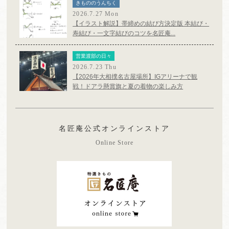
きもののうんちく
2026.7.27 Mon
【イラスト解説】帯締めの結び方決定版 本結び・
寿結び・一文字結びのコツを名匠庵...
営業渡部の日々
2026.7.23 Thu
【2026年大相撲名古屋場所】IGアリーナで観
戦！ドアラ懸賞旗と夏の着物の楽しみ方
名匠庵公式オンラインストア
Online Store