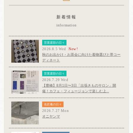
新着情報
information
営業渡部の日々
2026.8.5 Wed
New!
秋のお出かけ・お茶会に向けた着物選びと帯コー
ディネート
営業渡部の日々
2026.7.29 Wed
【豊橋】8月1日〜3日「出張きものサロン」開
催！カフェ・フィュージョンで楽しむ上...
名匠庵の日々
2026.7.27 Mon
オニヤンマ