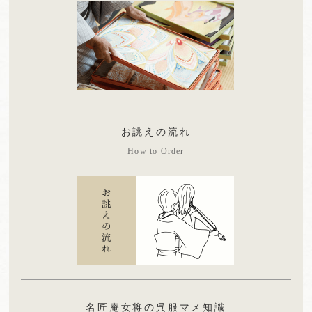
お誂えの流れ
How to Order
名匠庵女将の呉服マメ知識