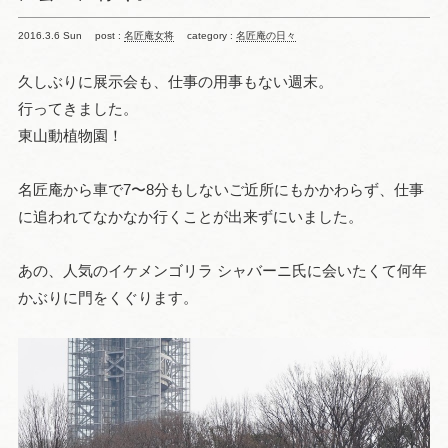
2016.3.6 Sun
post :
名匠庵女将
category :
名匠庵の日々
久しぶりに展示会も、仕事の用事もない週末。
行ってきました。
東山動植物園！
名匠庵から車で7〜8分もしないご近所にもかかわらず、仕事
に追われてなかなか行くことが出来ずにいました。
あの、人気のイケメンゴリラ シャバーニ氏に会いたくて何年
かぶりに門をくぐります。