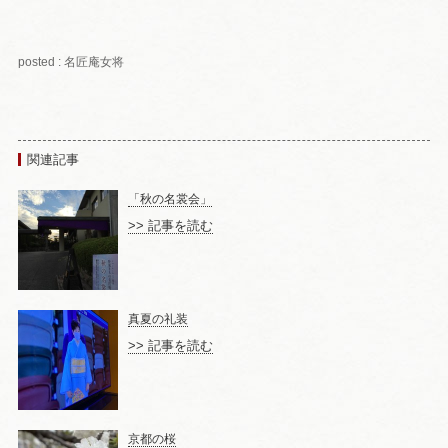
posted : 名匠庵女将
関連記事
「秋の名裳会」
>> 記事を読む
真夏の礼装
>> 記事を読む
京都の桜