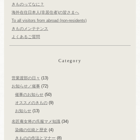
きものってなに？
海外在住日本人(非居住者)の皆さまへ
To all visitors from abroad (non-residents)
きものメンテナンス
よくあるご質問
Category
営業渡部の日々
(13)
お知らせ／催事
(72)
催事のお知らせ
(50)
オススメのきもの
(9)
お知らせ
(13)
名匠庵女将の呉服マメ知識
(34)
染織の伝統と歴史
(4)
きものの作法とマナー
(8)