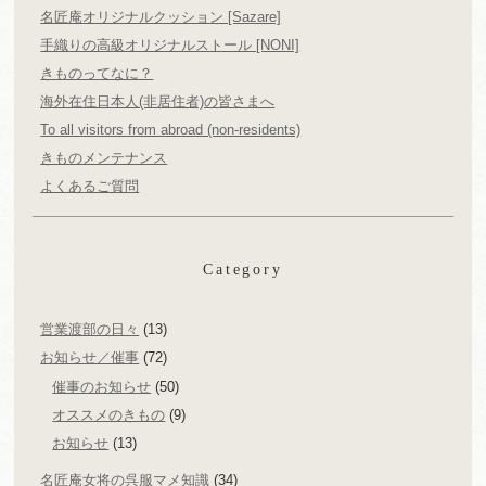
名匠庵オリジナルクッション [Sazare]
手織りの高級オリジナルストール [NONI]
きものってなに？
海外在住日本人(非居住者)の皆さまへ
To all visitors from abroad (non-residents)
きものメンテナンス
よくあるご質問
Category
営業渡部の日々
(13)
お知らせ／催事
(72)
催事のお知らせ
(50)
オススメのきもの
(9)
お知らせ
(13)
名匠庵女将の呉服マメ知識
(34)