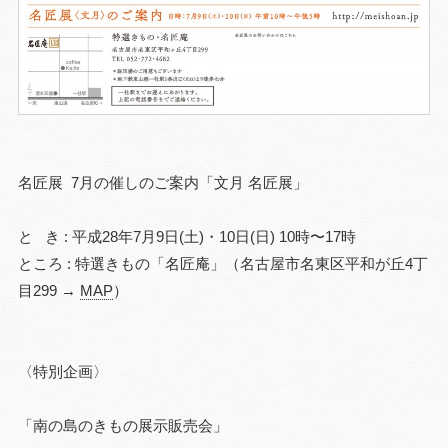
名匠展 7月の催しのご案内「文月 名匠展」
と き : 平成28年7月9日(土)・10日(日) 10時〜17時
ところ : 特選きもの「名匠庵」（名古屋市名東区平和が丘4丁
目299 →
MAP
）
〈特別企画〉
「南の島のきもの展示販売会」