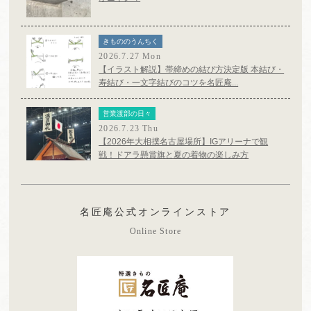
きもののうんちく
2026.7.27 Mon
【イラスト解説】帯締めの結び方決定版 本結び・
寿結び・一文字結びのコツを名匠庵...
営業渡部の日々
2026.7.23 Thu
【2026年大相撲名古屋場所】IGアリーナで観
戦！ドアラ懸賞旗と夏の着物の楽しみ方
名匠庵公式オンラインストア
Online Store