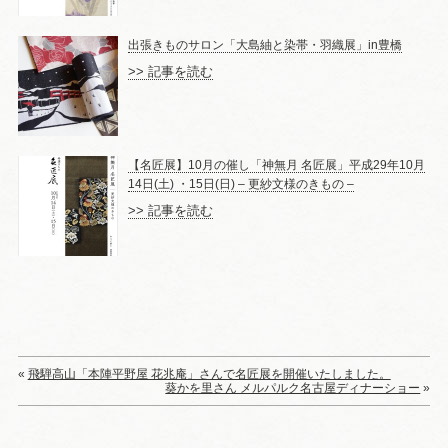
出張きものサロン「大島紬と染帯・羽織展」in豊橋
>> 記事を読む
【名匠展】10月の催し「神無月 名匠展」平成29年10月
14日(土) ・15日(日) – 更紗文様のきもの –
>> 記事を読む
«
飛騨高山「本陣平野屋 花兆庵」さんで名匠展を開催いたしました。
葵かを里さん メルパルク名古屋ディナーショー
»