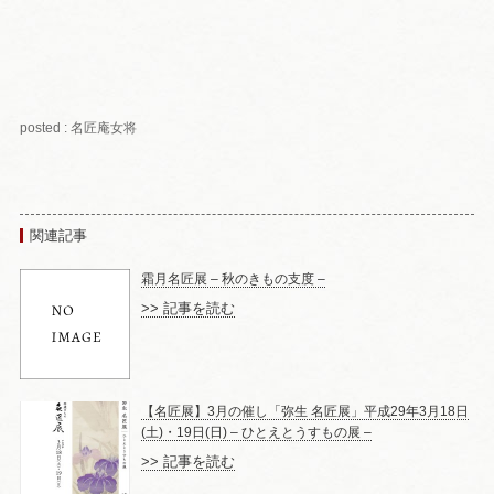
posted : 名匠庵女将
関連記事
霜月名匠展 – 秋のきもの支度 –
>> 記事を読む
【名匠展】3月の催し「弥生 名匠展」平成29年3月18日
(土)・19日(日) – ひとえとうすもの展 –
>> 記事を読む