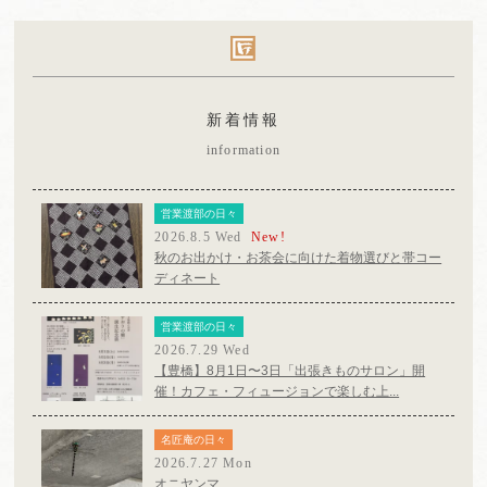
新着情報
information
営業渡部の日々
2026.8.5 Wed
New!
秋のお出かけ・お茶会に向けた着物選びと帯コー
ディネート
営業渡部の日々
2026.7.29 Wed
【豊橋】8月1日〜3日「出張きものサロン」開
催！カフェ・フィュージョンで楽しむ上...
名匠庵の日々
2026.7.27 Mon
オニヤンマ