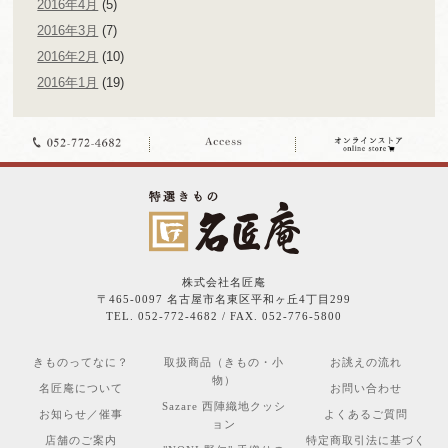
2016年4月
(5)
2016年3月
(7)
2016年2月
(10)
2016年1月
(19)
株式会社名匠庵
〒465-0097 名古屋市名東区平和ヶ丘4丁目299
TEL. 052-772-4682 / FAX. 052-776-5800
きものってなに？
取扱商品（きもの・小
お誂えの流れ
物）
名匠庵について
お問い合わせ
Sazare 西陣織地クッシ
お知らせ／催事
よくあるご質問
ョン
店舗のご案内
特定商取引法に基づく