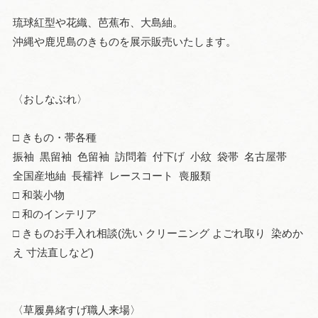
琉球紅型や花織、芭蕉布、大島紬。
沖縄や鹿児島のきものを展示販売いたします。
〈おしなぶれ〉
□ きもの・帯各種
振袖 黒留袖 色留袖 訪問着 付下げ 小紋 袋帯 名古屋帯
全国産地紬 長襦袢 レースコート 喪服類
□ 和装小物
□ 和のインテリア
□ きものお手入れ相談(洗い クリーニング よごれ取り 染めか
え 寸法直しなど)
〈草履鼻緒すげ職人来場〉