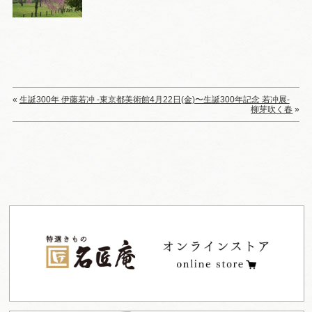
«
生誕300年 伊藤若冲 -東京都美術館4月22日(金)〜生誕300年記念 若冲展-
柳芽吹く春
»