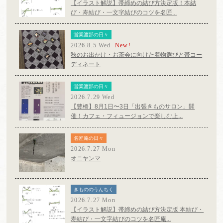
【イラスト解説】帯締めの結び方決定版！本結
び・寿結び・一文字結びのコツを名匠...
営業渡部の日々
2026.8.5 Wed
New!
秋のお出かけ・お茶会に向けた着物選びと帯コー
ディネート
営業渡部の日々
2026.7.29 Wed
【豊橋】8月1日〜3日「出張きものサロン」開
催！カフェ・フィュージョンで楽しむ上...
名匠庵の日々
2026.7.27 Mon
オニヤンマ
きもののうんちく
2026.7.27 Mon
【イラスト解説】帯締めの結び方決定版 本結び・
寿結び・一文字結びのコツを名匠庵...