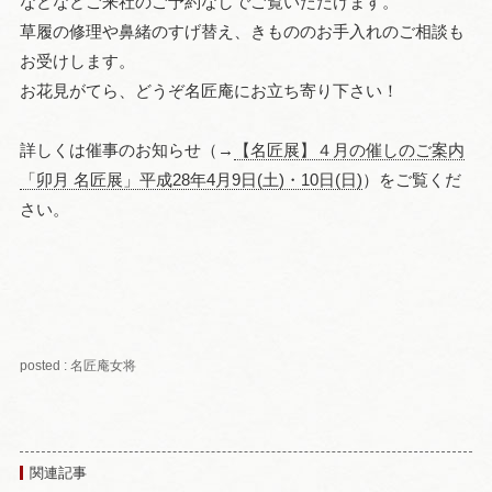
などなどご来社のご予約なしでご覧いただけます。
草履の修理や鼻緒のすげ替え、きもののお手入れのご相談も
お受けします。
お花見がてら、どうぞ名匠庵にお立ち寄り下さい！
詳しくは催事のお知らせ（→
【名匠展】４月の催しのご案内
「卯月 名匠展」平成28年4月9日(土)・10日(日)
）をご覧くだ
さい。
posted : 名匠庵女将
関連記事