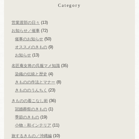
Category
営業渡部の日々
(13)
お知らせ／催事
(72)
催事のお知らせ
(50)
オススメのきもの
(9)
お知らせ
(13)
名匠庵女将の呉服マメ知識
(35)
染織の伝統と歴史
(4)
きものの作法とマナー
(8)
きもののうんちく
(23)
きものの着こなし術
(36)
冠婚葬祭のきもの
(1)
季節のきもの
(19)
小物・和インテリア
(11)
旅するきもの／沖縄編
(10)